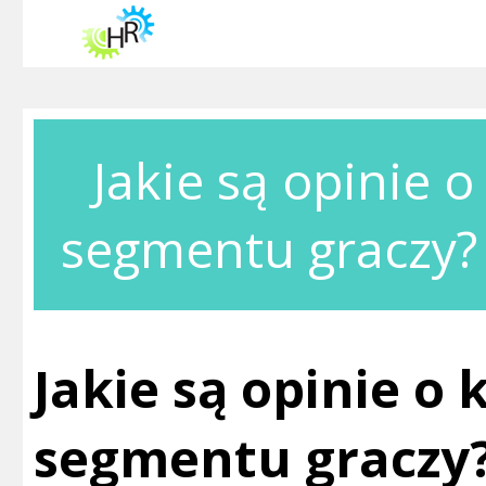
Jakie są opinie 
segmentu graczy?
Jakie są opinie o
segmentu graczy