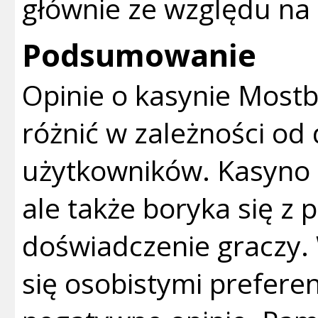
głównie ze względu na 
Podsumowanie
Opinie o kasynie Most
różnić w zależności od
użytkowników. Kasyno o
ale także boryka się 
doświadczenie graczy.
się osobistymi prefere