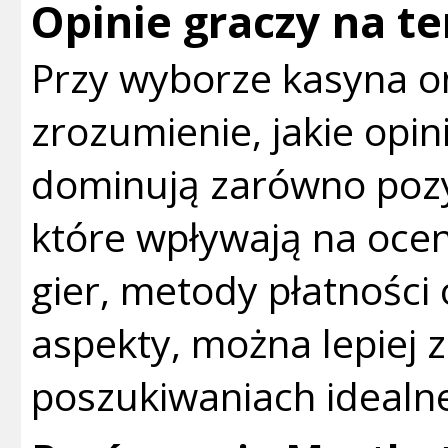
Opinie graczy na t
Przy wyborze kasyna on
zrozumienie, jakie opi
dominują zarówno pozyt
które wpływają na ocen
gier, metody płatności
aspekty, można lepiej
poszukiwaniach idealne