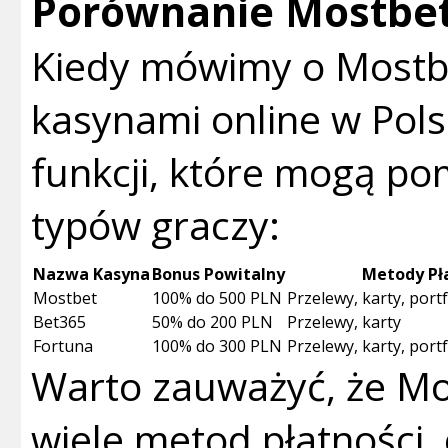
Porównanie Mostbet
Kiedy mówimy o Mostbe
kasynami online w Pol
funkcji, które mogą p
typów graczy:
Nazwa Kasyna
Bonus Powitalny
Metody Pł
Mostbet
100% do 500 PLN
Przelewy, karty, port
Bet365
50% do 200 PLN
Przelewy, karty
Fortuna
100% do 300 PLN
Przelewy, karty, port
Warto zauważyć, że Mos
wiele metod płatności,