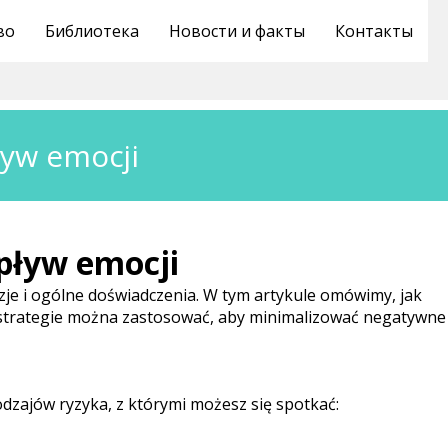
во
Библиотека
Новости и факты
Контакты
ływ emocji
pływ emocji
zje i ogólne doświadczenia. W tym artykule omówimy, jak
e strategie można zastosować, aby minimalizować negatywne
dzajów ryzyka, z którymi możesz się spotkać: