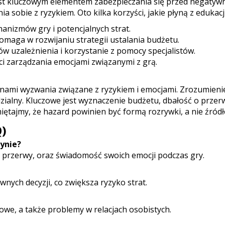
est kluczowym elementem zabezpieczania się przed negatywn
a sobie z ryzykiem. Oto kilka korzyści, jakie płyną z edukacj
anizmów gry i potencjalnych strat.
omaga w rozwijaniu strategii ustalania budżetu.
 uzależnienia i korzystanie z pomocy specjalistów.
i zarządzania emocjami związanymi z grą.
nami wyzwania związane z ryzykiem i emocjami. Zrozumienie,
dzialny. Kluczowe jest wyznaczenie budżetu, dbałość o prze
ętajmy, że hazard powinien być formą rozrywki, a nie źró
Q)
synie?
 przerwy, oraz świadomość swoich emocji podczas gry.
ych decyzji, co zwiększa ryzyko strat.
owe, a także problemy w relacjach osobistych.