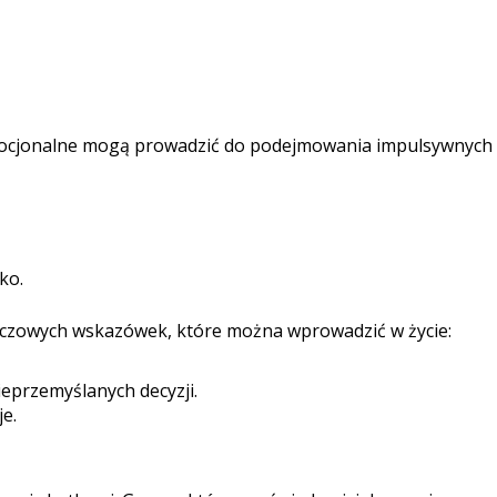
emocjonalne mogą prowadzić do podejmowania impulsywnych
ko.
luczowych wskazówek, które można wprowadzić w życie:
eprzemyślanych decyzji.
e.