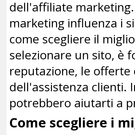
dell'affiliate marketing
marketing influenza i s
come scegliere il miglio
selezionare un sito, è 
reputazione, le offerte
dell'assistenza clienti.
potrebbero aiutarti a 
Come scegliere i mi