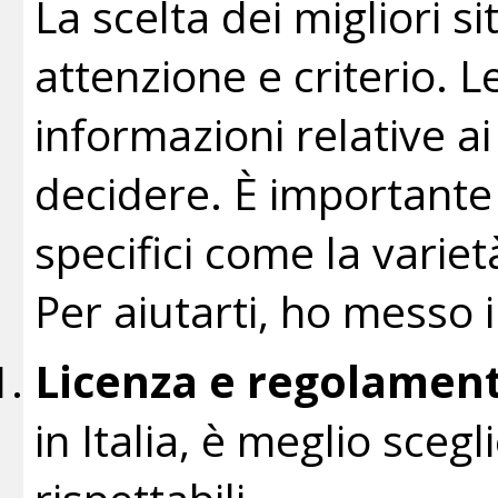
La scelta dei migliori 
attenzione e criterio. Le
informazioni relative a
decidere. È importante c
specifici come la variet
Per aiutarti, ho messo 
Licenza e regolamen
in Italia, è meglio sceg