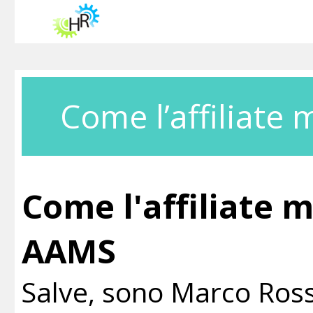
Come l’affiliate
Come l'affiliate 
AAMS
Salve, sono Marco Rossi