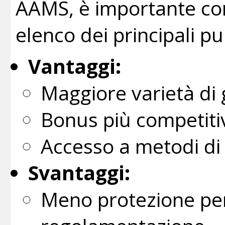
AAMS, è importante cons
elenco dei principali pu
Vantaggi:
Maggiore varietà di g
Bonus più competitiv
Accesso a metodi di 
Svantaggi:
Meno protezione per