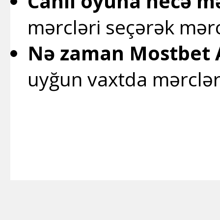
Canlı oyuna necə m
mərcləri seçərək mərc 
Nə zaman Mostbet 
uyğun vaxtda mərcləri