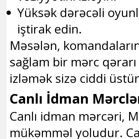
Yüksək dərəcəli oyunl
iştirak edin.
Məsələn, komandaların s
sağlam bir mərc qərarı 
izləmək sizə ciddi üstü
Canlı İdman Mərclər
Canlı idman mərcəri, M
mükəmməl yoludur. Canl