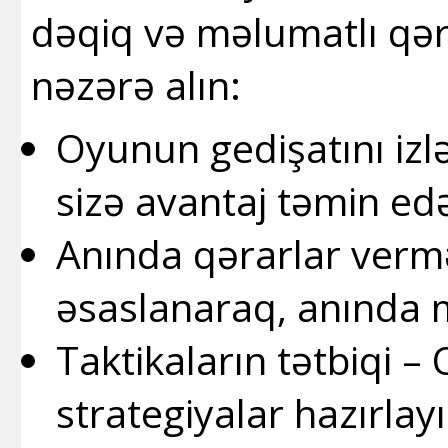
dəqiq və məlumatlı qəra
nəzərə alın:
Oyunun gedişatını izl
sizə avantaj təmin ed
Anında qərarlar verm
əsaslanaraq, anında m
Taktikaların tətbiqi 
strategiyalar hazırlayı