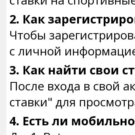
2. Как зарегистриро
Чтобы зарегистрирова
с личной информацие
3. Как найти свои с
После входа в свой а
ставки" для просмотр
4. Есть ли мобильн