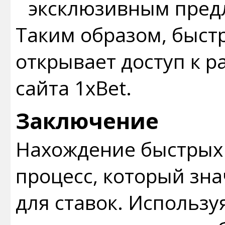
эксклюзивным пред
Таким образом, быстр
открывает доступ к 
сайта 1xBet.
Заключение
Нахождение быстрых 
процесс, который зн
для ставок. Использу