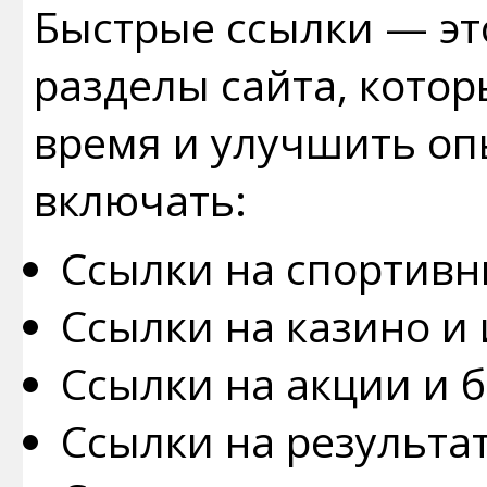
Быстрые ссылки — э
разделы сайта, кото
время и улучшить опы
включать:
Ссылки на спортивн
Ссылки на казино и
Ссылки на акции и 
Ссылки на результа