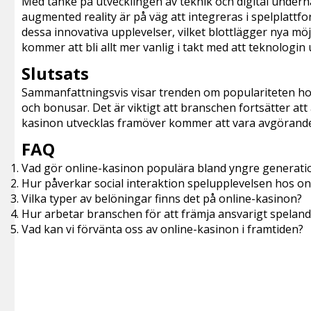
Med tanke på utvecklingen av teknik och digital underh
augmented reality är på väg att integreras i spelplattf
dessa innovativa upplevelser, vilket blottlägger nya m
kommer att bli allt mer vanlig i takt med att teknologin 
Slutsats
Sammanfattningsvis visar trenden om populariteten hos
och bonusar. Det är viktigt att branschen fortsätter at
kasinon utvecklas framöver kommer att vara avgörande f
FAQ
Vad gör online-kasinon populära bland yngre generati
Hur påverkar social interaktion spelupplevelsen hos on
Vilka typer av belöningar finns det på online-kasinon?
Hur arbetar branschen för att främja ansvarigt spelan
Vad kan vi förvänta oss av online-kasinon i framtiden?