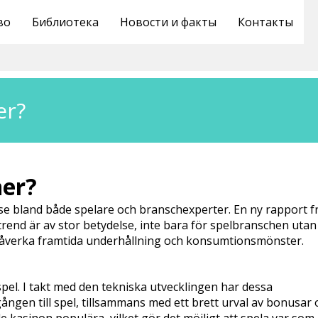
во
Библиотека
Новости и факты
Контакты
er?
ner?
sse bland både spelare och branschexperter. En ny rapport f
trend är av stor betydelse, inte bara för spelbranschen utan
n påverka framtida underhållning och konsumtionsmönster.
spel. I takt med den tekniska utvecklingen har dessa
gången till spel, tillsammans med ett brett urval av bonusar 