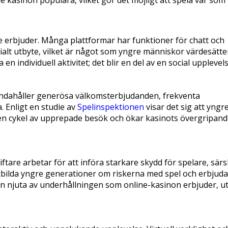
asinon populära, vilket gör det möjligt att spela var som
 de erbjuder. Många plattformar har funktioner för chatt och
t utbyte, vilket är något som yngre människor värdesätter
individuell aktivitet; det blir en del av en social upplevels
handahåller generösa välkomsterbjudanden, frekventa
 Enligt en studie av
Spelinspektionen
visar det sig att yngr
r en cykel av upprepade besök och ökar kasinots övergripan
are arbetar för att införa starkare skydd för spelare, särsk
 utbilda yngre generationer om riskerna med spel och erbjuda
an njuta av underhållningen som online-kasinon erbjuder, u